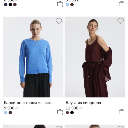
6 990
9 990
₽
₽
Кардиган с топом из вискозы
Блуза из лиоцелла
9 990
11 990
₽
₽