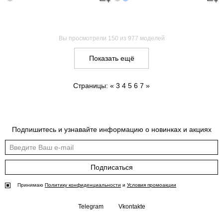
Вы просмотрели
150
из 977 моделей
Показать ещё
Страницы:
«
3
4
5
6
7
»
Подпишитесь и узнавайте информацию о новинках и акциях
Подписаться
Принимаю
Политику конфиденциальности
и
Условия промоакции
Telegram
Vkontakte