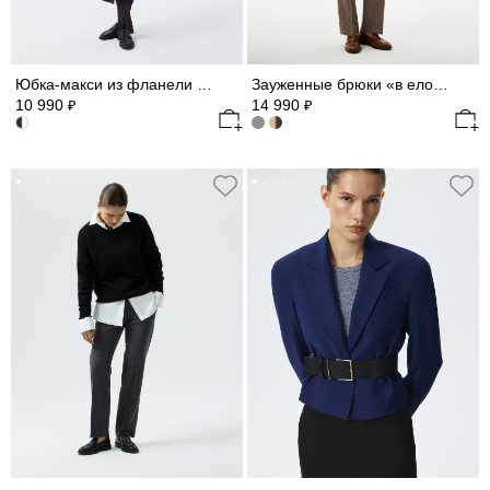
Юбка-макси из фланели в полоску
Зауженные брюки «в елочку»
10 990
14 990
₽
₽