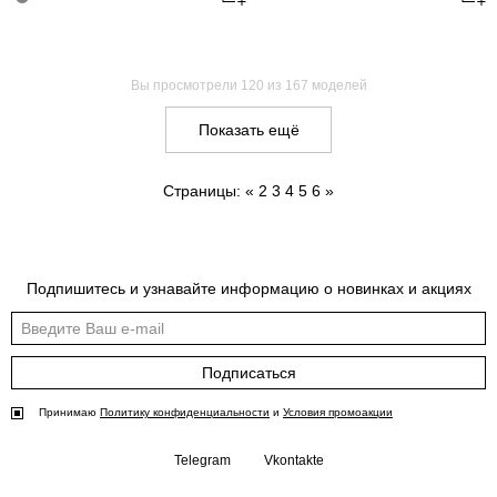
Вы просмотрели
120
из 167 моделей
Показать ещё
Страницы:
«
2
3
4
5
6
»
Подпишитесь и узнавайте информацию о новинках и акциях
Подписаться
Принимаю
Политику конфиденциальности
и
Условия промоакции
Telegram
Vkontakte