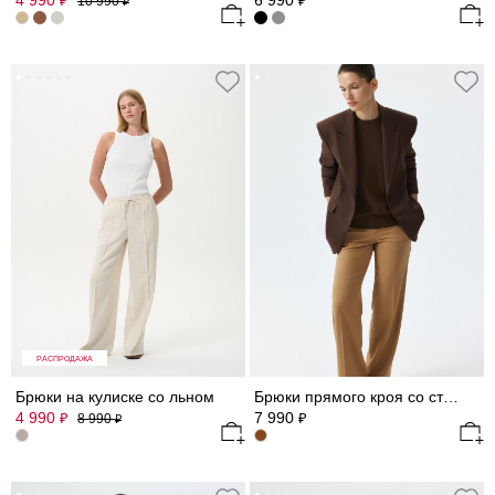
4 990
6 990
₽
₽
10 990
₽
РАСПРОДАЖА
Брюки на кулиске со льном
Брюки прямого кроя со стрелками
4 990
7 990
₽
₽
8 990
₽