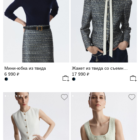
Мини-юбка из твида
Жакет из твида со съемным воротником
6 990
17 990
₽
₽