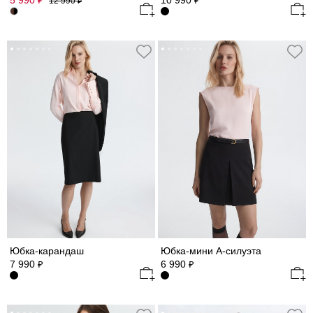
5 990
10 990
₽
₽
12 990
₽
Юбка-карандаш
Юбка-мини А-силуэта
7 990
6 990
₽
₽