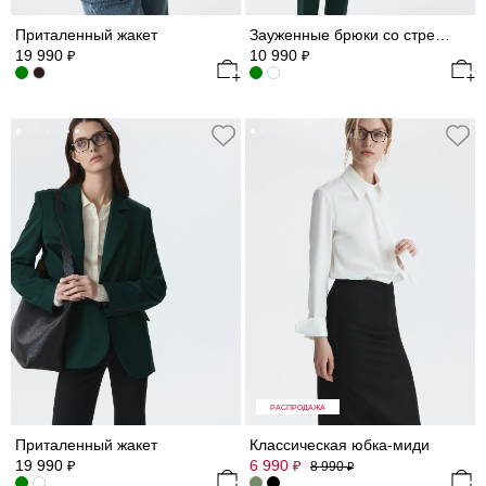
Приталенный жакет
Зауженные брюки со стрелками
19 990
10 990
₽
₽
РАСПРОДАЖА
Приталенный жакет
Классическая юбка-миди
19 990
6 990
₽
₽
8 990
₽