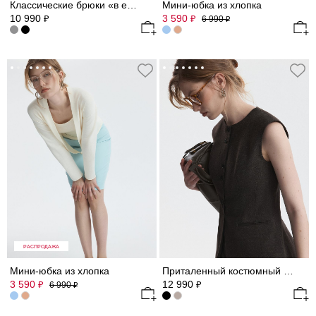
Классические брюки «в елочку»
Мини-юбка из хлопка
10 990
3 590
₽
₽
6 990
₽
РАСПРОДАЖА
Мини-юбка из хлопка
Приталенный костюмный жилет
3 590
12 990
₽
₽
6 990
₽