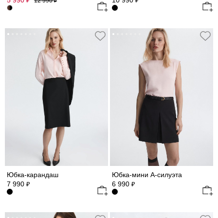
5 990
10 990
₽
₽
12 990
₽
Юбка-карандаш
Юбка-мини А-силуэта
7 990
6 990
₽
₽