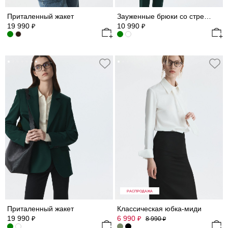
Приталенный жакет
Зауженные брюки со стрелками
19 990
10 990
₽
₽
РАСПРОДАЖА
Приталенный жакет
Классическая юбка-миди
19 990
6 990
₽
₽
8 990
₽