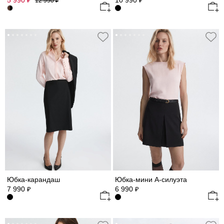
5 990
10 990
₽
₽
12 990
₽
Юбка-карандаш
Юбка-мини А-силуэта
7 990
6 990
₽
₽