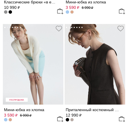
Классические брюки «в елочку»
Мини-юбка из хлопка
10 990
3 590
₽
₽
6 990
₽
РАСПРОДАЖА
Мини-юбка из хлопка
Приталенный костюмный жилет
3 590
12 990
₽
₽
6 990
₽