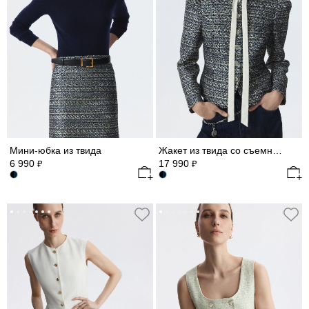
Мини-юбка из твида
Жакет из твида со съемным воротником
6 990
17 990
₽
₽