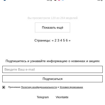
Вы просмотрели
120
из 264 моделей
Показать ещё
Страницы:
«
2
3
4
5
6
»
Подпишитесь и узнавайте информацию о новинках и акциях
Подписаться
Принимаю
Политику конфиденциальности
и
Условия промоакции
Telegram
Vkontakte