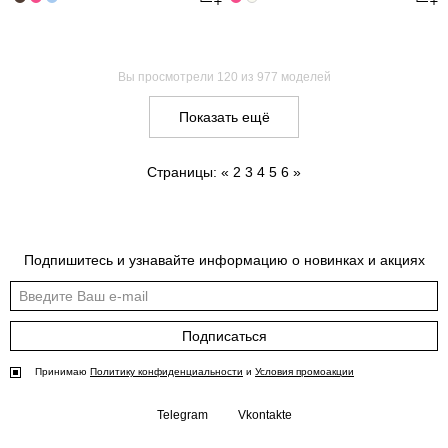
Вы просмотрели
120
из 977 моделей
Показать ещё
Страницы:
«
2
3
4
5
6
»
Подпишитесь и узнавайте информацию о новинках и акциях
Подписаться
Принимаю
Политику конфиденциальности
и
Условия промоакции
Telegram
Vkontakte