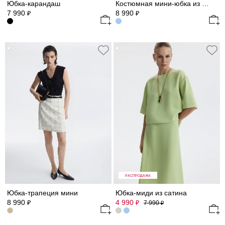
Юбка-карандаш
Костюмная мини-юбка из твида
7 990
8 990
₽
₽
РАСПРОДАЖА
Юбка-трапеция мини
Юбка-миди из сатина
8 990
4 990
₽
₽
7 990
₽