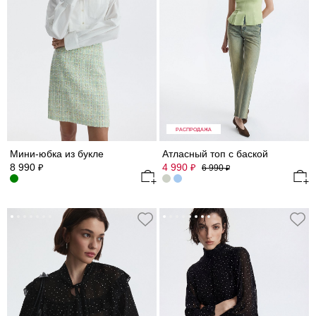
РАСПРОДАЖА
Мини-юбка из букле
Атласный топ с баской
8 990
4 990
₽
₽
6 990
₽