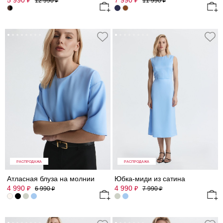
5 990
7 990
₽
₽
12 990
11 990
₽
₽
РАСПРОДАЖА
РАСПРОДАЖА
Атласная блуза на молнии
Юбка-миди из сатина
4 990
4 990
₽
₽
6 990
7 990
₽
₽