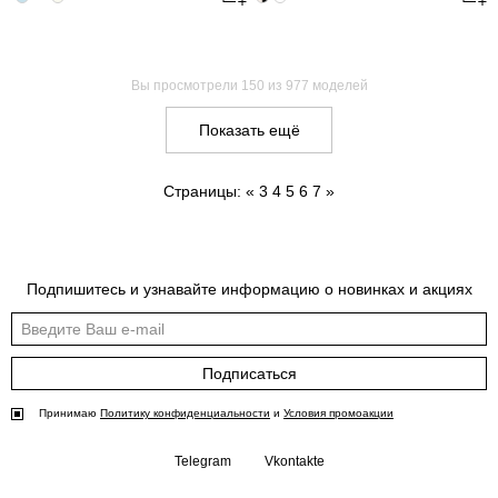
Вы просмотрели
150
из 977 моделей
Показать ещё
Страницы:
«
3
4
5
6
7
»
Подпишитесь и узнавайте информацию о новинках и акциях
Подписаться
Принимаю
Политику конфиденциальности
и
Условия промоакции
Telegram
Vkontakte