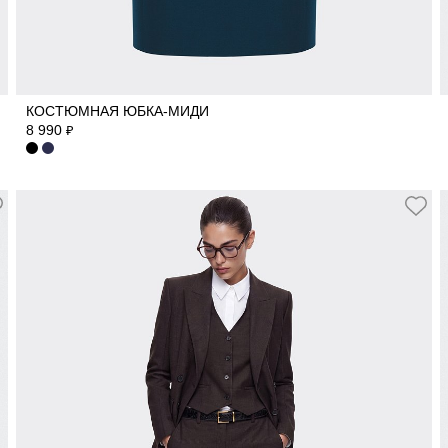
40
42
44
46
48
50
КОСТЮМНАЯ ЮБКА-МИДИ
8 990
₽