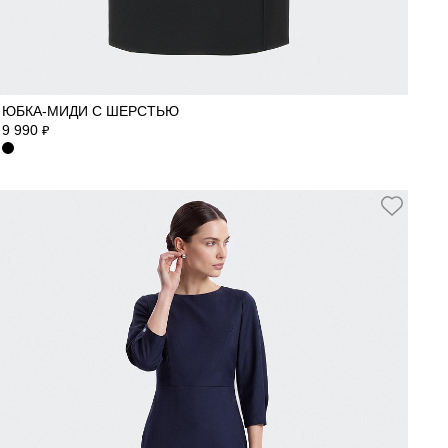
40
42
44
46
48
50
52
ЮБКА-МИДИ С ШЕРСТЬЮ
9 990
₽