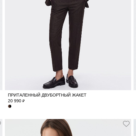
40
42
44
46
48
50
52
ПРИТАЛЕННЫЙ ДВУБОРТНЫЙ ЖАКЕТ
20 990
₽