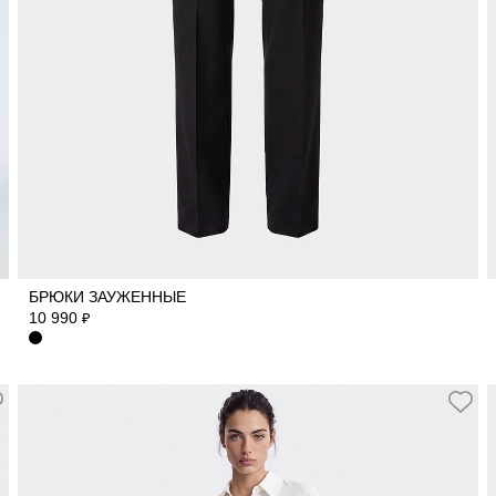
40
42
44
46
48
50
БРЮКИ ЗАУЖЕННЫЕ
10 990
₽