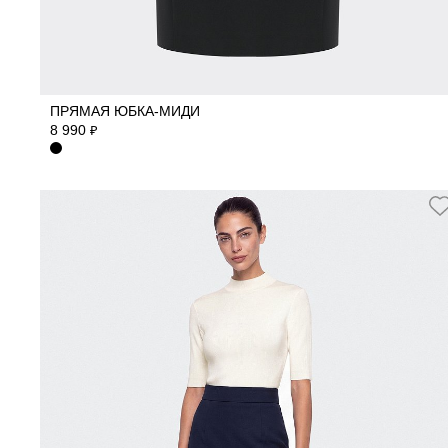
40
42
44
46
48
50
ПРЯМАЯ ЮБКА-МИДИ
8 990
₽