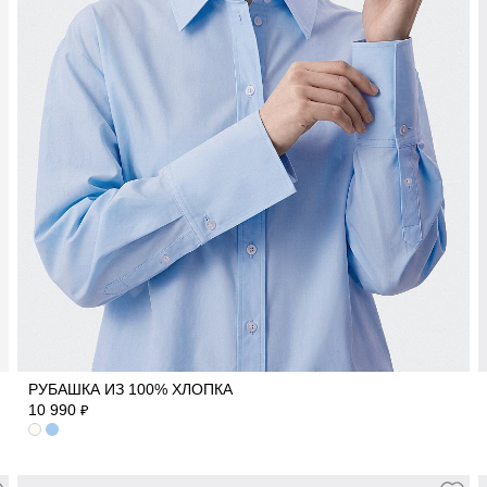
40
42
44
46
48
50
РУБАШКА ИЗ 100% ХЛОПКА
10 990
₽