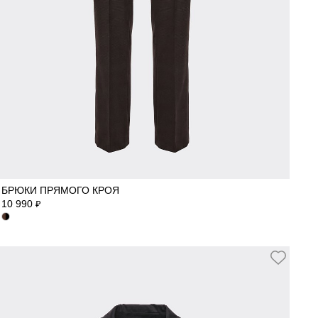
40
42
44
46
48
50
52
БРЮКИ ПРЯМОГО КРОЯ
10 990
₽