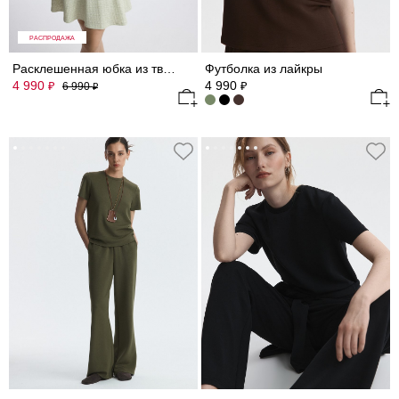
РАСПРОДАЖА
Расклешенная юбка из твида
Футболка из лайкры
4 990
4 990
₽
₽
6 990
₽