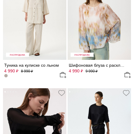
РАСПРОДАЖА
РАСПРОДАЖА
Туника на кулиске со льном
Шифоновая блуза с расклешенными рукавами
4 990
4 990
₽
₽
8 990
9 990
₽
₽