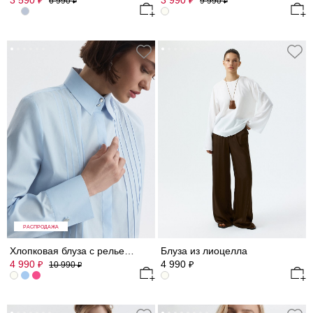
3 590
3 990
₽
₽
6 990
9 990
₽
₽
РАСПРОДАЖА
Хлопковая блуза с рельефами (Р158)
Блуза из лиоцелла
4 990
4 990
₽
₽
10 990
₽