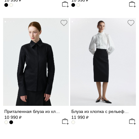
10 990
10 990
₽
₽
Приталенная блуза из хлопка (Р158)
Блуза из хлопка с рельефами
10 990
11 990
₽
₽