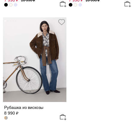
7 990
7 990
₽
₽
10 990
10 990
₽
₽
Рубашка из вискозы
8 990
₽