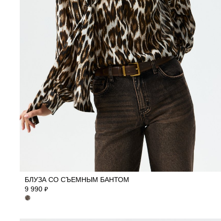
42
44
46
48
БЛУЗА СО СЪЕМНЫМ БАНТОМ
9 990
₽