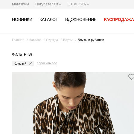
Магазины
Покупателям
О CALISTA
НОВИНКИ
КАТАЛОГ
ВДОХНОВЕНИЕ
РАСПРОДАЖА
Главная
Каталог
Одежда
Блузы
Блузы и рубашки
ФИЛЬТР
(3)
сбросить все
Круглый