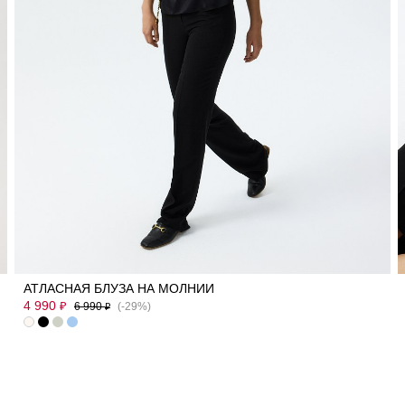
40
42
44
46
48
50
АТЛАСНАЯ БЛУЗА НА МОЛНИИ
4 990
₽
6 990
(-29%)
₽