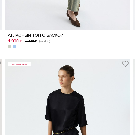
40
42
44
46
48
50
АТЛАСНЫЙ ТОП С БАСКОЙ
4 990
₽
6 990
(-29%)
₽
РАСПРОДАЖА