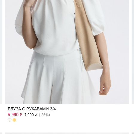
40
42
44
46
БЛУЗА С РУКАВАМИ 3/4
5 990
₽
7 990
(-25%)
₽