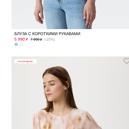
L
M
S
XL
БЛУЗА С КОРОТКИМИ РУКАВАМИ
5 990
₽
7 990
(-25%)
₽
РАСПРОДАЖА