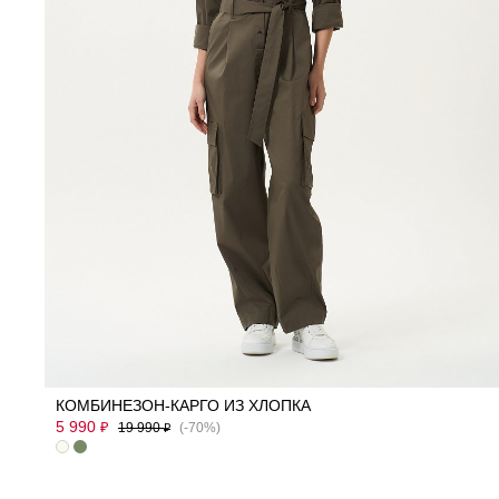
42
44
46
48
КОМБИНЕЗОН-КАРГО ИЗ ХЛОПКА
5 990
₽
19 990
(-70%)
₽