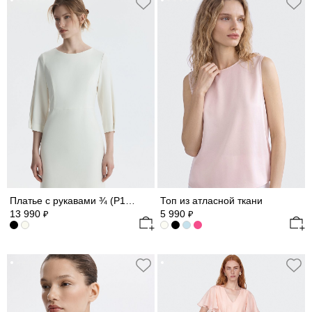
Платье с рукавами ¾ (Р158)
Топ из атласной ткани
13 990
5 990
₽
₽