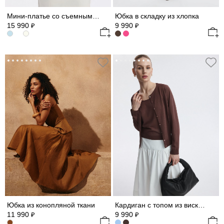
Мини-платье со съемными рукавами из шифона
Юбка в складку из хлопка
15 990
9 990
₽
₽
Юбка из конопляной ткани
Кардиган с топом из вискозы
11 990
9 990
₽
₽