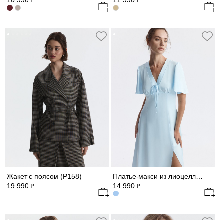
10 990
11 990
₽
₽
Жакет с поясом (Р158)
Платье-макси из лиоцелла (Р158)
19 990
14 990
₽
₽