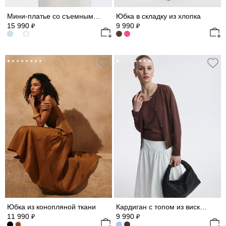
Мини-платье со съемными рукавами из шифона
Юбка в складку из хлопка
15 990
9 990
₽
₽
Юбка из конопляной ткани
Кардиган с топом из вискозы
11 990
9 990
₽
₽