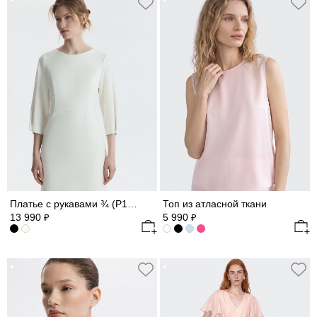
Платье с рукавами ¾ (Р158)
Топ из атласной ткани
13 990
5 990
₽
₽