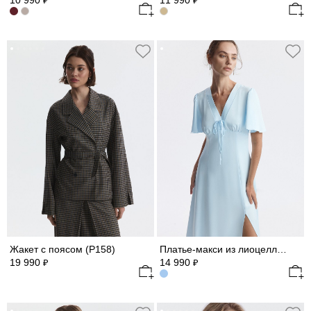
10 990
11 990
₽
₽
Жакет с поясом (Р158)
Платье-макси из лиоцелла (Р158)
19 990
14 990
₽
₽