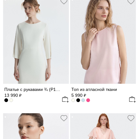
Платье с рукавами ¾ (Р158)
Топ из атласной ткани
13 990
5 990
₽
₽