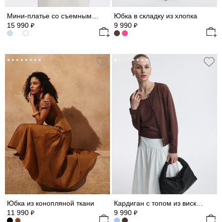
Мини-платье со съемными рукавами из шифона
Юбка в складку из хлопка
15 990
9 990
₽
₽
Юбка из конопляной ткани
Кардиган с топом из вискозы
11 990
9 990
₽
₽