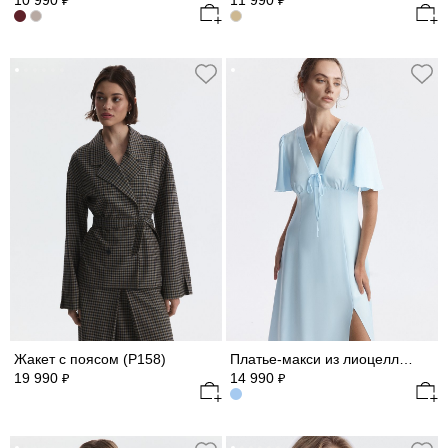
10 990
11 990
₽
₽
Жакет с поясом (Р158)
Платье-макси из лиоцелла (Р158)
19 990
14 990
₽
₽