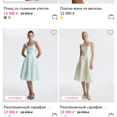
Плащ со съемным утеплителем (Р158)
Платье-мини из вискозы
14 990
13 990
₽
₽
29 990
₽
РАСПРОДАЖА
РАСПРОДАЖА
Расклешенный сарафан из сатина
Расклешенный сарафан из сатина
13 990
13 990
₽
₽
18 990
18 990
₽
₽