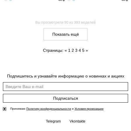
Вы просмотрели
90
из 393 моделей
Показать ещё
Страницы:
«
1
2
3
4
5
»
Подпишитесь и узнавайте информацию о новинках и акциях
Подписаться
Принимаю
Политику конфиденциальности
и
Условия промоакции
Telegram
Vkontakte