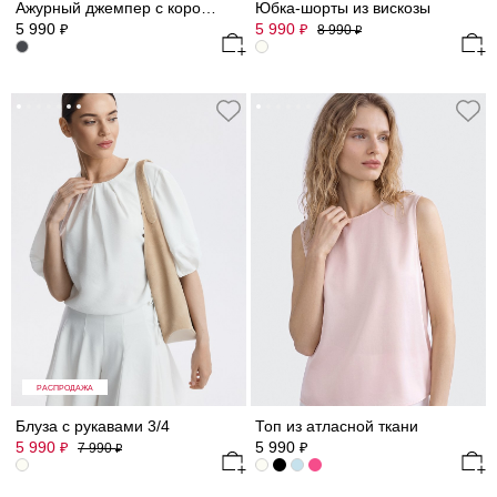
Ажурный джемпер с короткими рукавами
Юбка-шорты из вискозы
5 990
5 990
₽
₽
8 990
₽
РАСПРОДАЖА
Блуза с рукавами 3/4
Топ из атласной ткани
5 990
5 990
₽
₽
7 990
₽