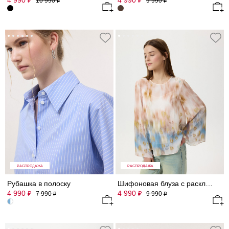
4 990
4 990
₽
₽
10 990
9 990
₽
₽
РАСПРОДАЖА
РАСПРОДАЖА
Рубашка в полоску
Шифоновая блуза с расклешенными рукавами
4 990
4 990
₽
₽
7 990
9 990
₽
₽