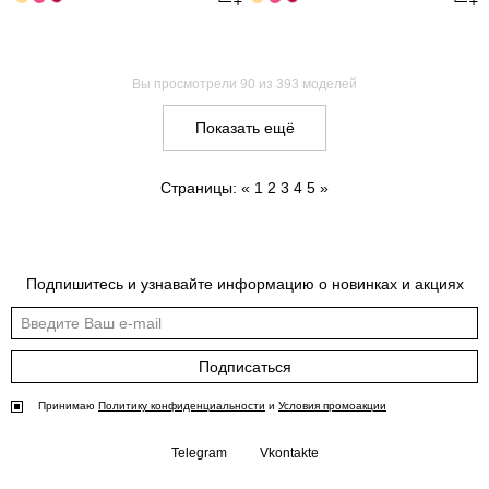
Вы просмотрели
90
из 393 моделей
Показать ещё
Страницы:
«
1
2
3
4
5
»
Подпишитесь и узнавайте информацию о новинках и акциях
Подписаться
Принимаю
Политику конфиденциальности
и
Условия промоакции
Telegram
Vkontakte