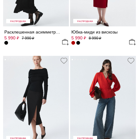
РАСПРОДАЖА
РАСПРОДАЖА
Расклешенная асимметричная юбка
Юбка-миди из вискозы
5 990
5 990
₽
₽
7 990
8 990
₽
₽
РАСПРОДАЖА
РАСПРОДАЖА