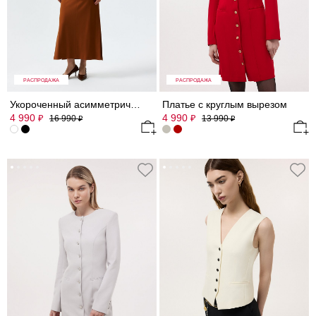
РАСПРОДАЖА
РАСПРОДАЖА
Укороченный асимметричный жакет
Платье с круглым вырезом
4 990
4 990
₽
₽
16 990
13 990
₽
₽