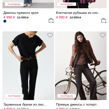
РАСПРОДАЖА
РАСПРОДАЖА
Джинсы прямого кроя
Клетчатая рубашка из хлопка
4 990
4 990
₽
₽
11 990
12 990
₽
₽
РАСПРОДАЖА
РАСПРОДАЖА
Зауженные брюки из лиоцелла
Прямые джинсы с потертостями