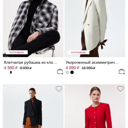
РАСПРОДАЖА
РАСПРОДАЖА
Клетчатая рубашка из хлопка и льна
Укороченный асимметричный жакет
4 990
4 990
₽
₽
8 990
16 990
₽
₽