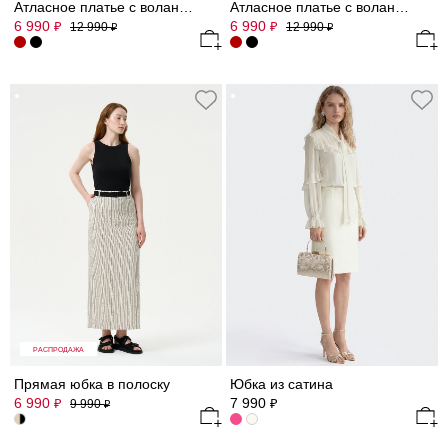
Атласное платье с воланами
Атласное платье с воланами
6 990
6 990
₽
₽
12 990
12 990
₽
₽
РАСПРОДАЖА
Прямая юбка в полоску
Юбка из сатина
6 990
7 990
₽
₽
9 990
₽