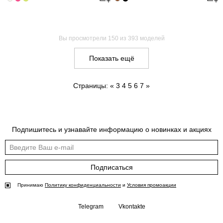
Вы просмотрели
150
из 393 моделей
Показать ещё
Страницы:
«
3
4
5
6
7
»
Подпишитесь и узнавайте информацию о новинках и акциях
Подписаться
Принимаю
Политику конфиденциальности
и
Условия промоакции
Telegram
Vkontakte