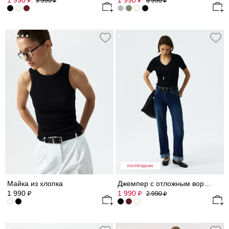
1 990
1 990
₽
₽
3 990
6 990
₽
₽
РАСПРОДАЖА
Майка из хлопка
Джемпер с отложным воротником
1 990
1 990
₽
₽
2 990
₽