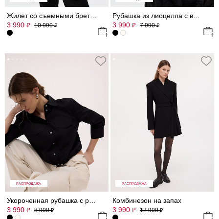
Жилет со съемными бретелями
Рубашка из лиоцелла с вышивкой
3 990
3 990
₽
₽
10 990
7 990
₽
₽
РАСПРОДАЖА
РАСПРОДАЖА
Укороченная рубашка с рукавами 3/4
Комбинезон на запах
3 990
3 990
₽
₽
8 990
12 990
₽
₽