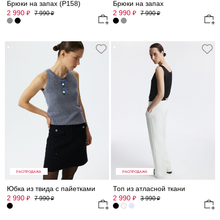
Брюки на запах (Р158)
Брюки на запах
2 990
2 990
₽
₽
7 990
7 990
₽
₽
РАСПРОДАЖА
РАСПРОДАЖА
Юбка из твида с пайетками
Топ из атласной ткани
2 990
2 990
₽
₽
7 990
3 990
₽
₽