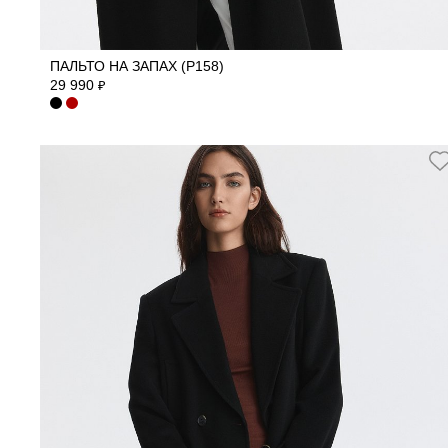
44
46
48
50
ПАЛЬТО НА ЗАПАХ (Р158)
29 990
₽