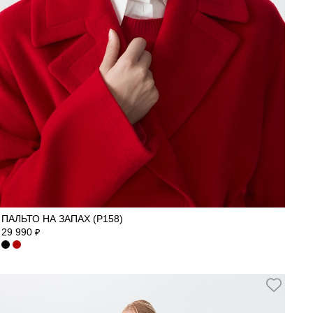
42
44
46
48
ПАЛЬТО НА ЗАПАХ (Р158)
29 990
₽