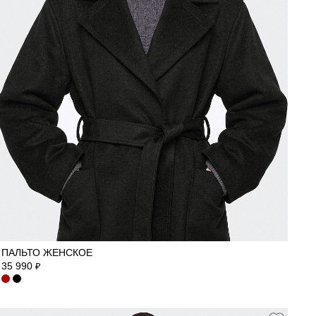
40
42
44
46
48
50
ПАЛЬТО ЖЕНСКОЕ
35 990
₽