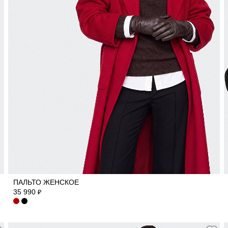
40
42
44
46
48
50
ПАЛЬТО ЖЕНСКОЕ
35 990
₽