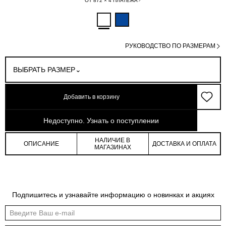
ОТ 872 × 4 ПЛАТЕЖА
РУКОВОДСТВО ПО РАЗМЕРАМ
ВЫБРАТЬ РАЗМЕР
Добавить в корзину
арт: 0-3140408-022
Недоступно. Узнать о поступлении
НАЛИЧИЕ В
ОПИСАНИЕ
ДОСТАВКА И ОПЛАТА
МАГАЗИНАХ
Таблица размеров
Подпишитесь и узнавайте информацию о новинках и акциях
Общая таблица размеров показывает нашу стандартную размерную линейку
Международный
Российский
Обхват
Обхват
Обхват
размер
размер
груди
талии
бедер