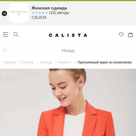
Женская одежда
☆☆☆☆☆
★★★★★
(23) звезды
CALISTA
Назад
Главная
Каталог
Одежда
Жакеты
Приталенный жакет из полихлопка