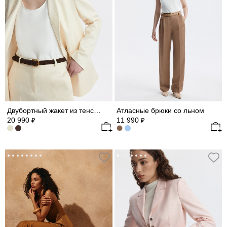
Двубортный жакет из тенселя и льна
Атласные брюки со льном
20 990
11 990
₽
₽