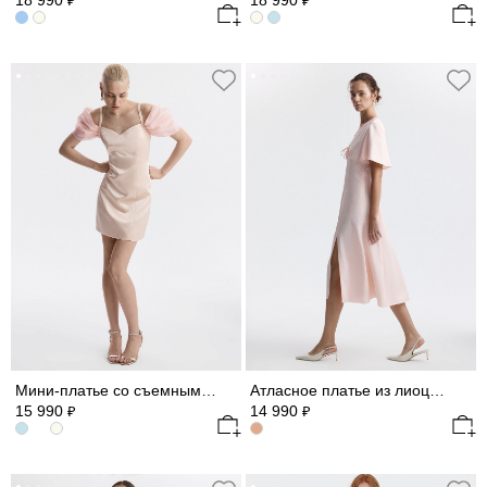
18 990
18 990
₽
₽
Мини-платье со съемными рукавами из шифона
Атласное платье из лиоцелла
15 990
14 990
₽
₽