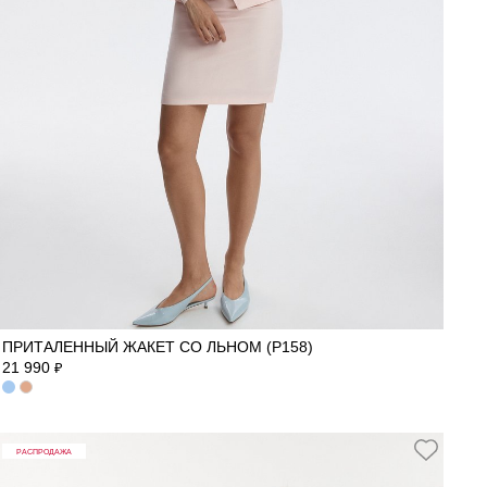
40
42
44
46
48
50
52
ПРИТАЛЕННЫЙ ЖАКЕТ СО ЛЬНОМ (Р158)
21 990
₽
РАСПРОДАЖА