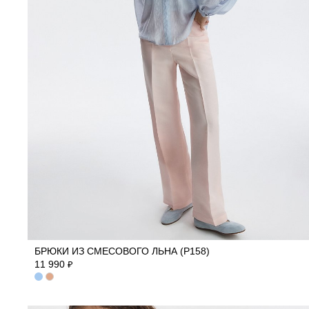
40
42
44
46
48
50
БРЮКИ ИЗ СМЕСОВОГО ЛЬНА (Р158)
11 990
₽