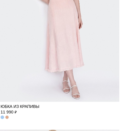
40
42
44
46
48
50
ЮБКА ИЗ КРАПИВЫ
11 990
₽