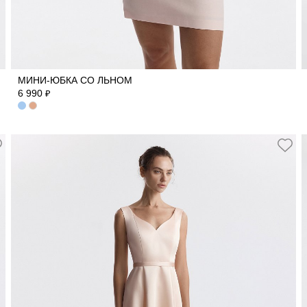
40
42
44
46
48
МИНИ-ЮБКА СО ЛЬНОМ
6 990
₽