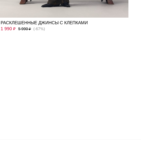
40
42
44
46
48
50
52
РАСКЛЕШЕННЫЕ ДЖИНСЫ С КЛЕПКАМИ
1 990
₽
5 990
(-67%)
₽