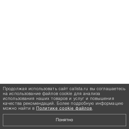
Продолжая использовать сайт calista.ru вы соглашаетесь
на использование файлов cookie для анализа
использования наших товаров и услуг и повышения
качества рекомендаций. Более подробную информацию
можно найти в
Политике cookie файлов
.
Понятно