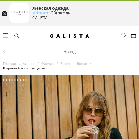
Женская одежда
☆☆☆☆☆
★★★★★
(23) звезды
CALISTA
Назад
Главная
Каталог
Одежда
Брюки
Брюки
Широкие брюки с защипами