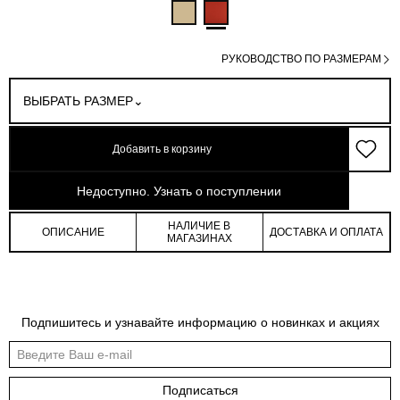
РУКОВОДСТВО ПО РАЗМЕРАМ
ВЫБРАТЬ РАЗМЕР
Добавить в корзину
арт: 3-095007-035
Недоступно. Узнать о поступлении
НАЛИЧИЕ В
ОПИСАНИЕ
ДОСТАВКА И ОПЛАТА
МАГАЗИНАХ
Таблица размеров
Подпишитесь и узнавайте информацию о новинках и акциях
Общая таблица размеров показывает нашу стандартную размерную линейку
Международный
Российский
Обхват
Обхват
Обхват
размер
размер
груди
талии
бедер
Подписаться
XS
40/42
80-84
64-68
88-92