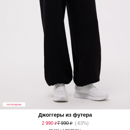
РАСПРОДАЖА
Джоггеры из футера
2 990
₽
7 990
₽
(-63%)