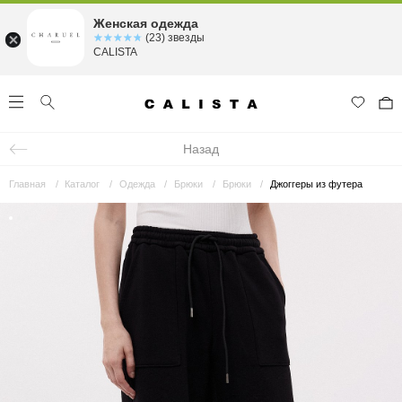
Женская одежда
☆☆☆☆☆
★★★★★
(23) звезды
CALISTA
Назад
Главная
Каталог
Одежда
Брюки
Брюки
Джоггеры из футера