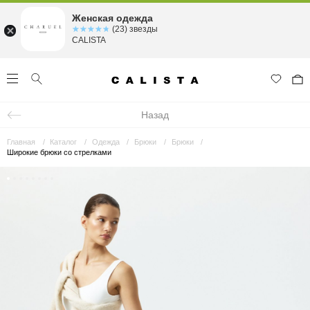
Женская одежда
☆☆☆☆☆
★★★★★
(23) звезды
CALISTA
Назад
Главная
Каталог
Одежда
Брюки
Брюки
Широкие брюки со стрелками