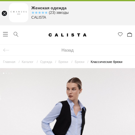
Женская одежда
☆☆☆☆☆
★★★★★
(23) звезды
CALISTA
Назад
Главная
Каталог
Одежда
Брюки
Брюки
Классические брюки