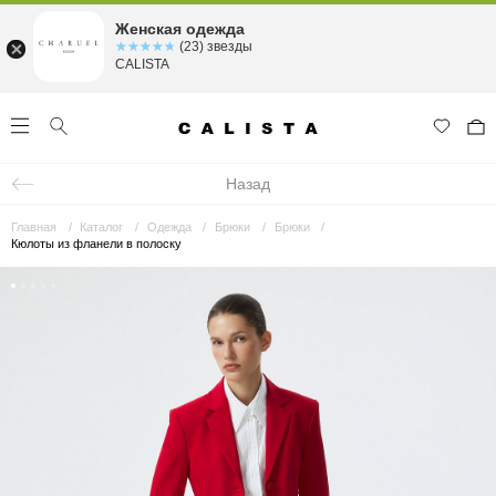
Женская одежда
☆☆☆☆☆
★★★★★
(23) звезды
CALISTA
Назад
Главная
Каталог
Одежда
Брюки
Брюки
Кюлоты из фланели в полоску