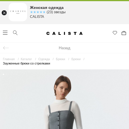
Женская одежда
☆☆☆☆☆
★★★★★
(23) звезды
CALISTA
Назад
Главная
Каталог
Одежда
Брюки
Брюки
Зауженные брюки со стрелками