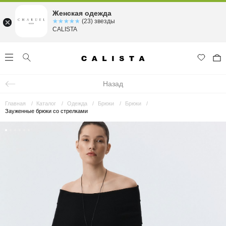
Женская одежда
☆☆☆☆☆
★★★★★
(23) звезды
CALISTA
Назад
Главная
Каталог
Одежда
Брюки
Брюки
Зауженные брюки со стрелками