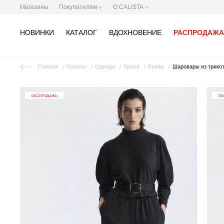
Магазины
Покупателям
О CALISTA
НОВИНКИ
КАТАЛОГ
ВДОХНОВЕНИЕ
РАСПРОДАЖА
Главная
Каталог
Одежда
Брюки
Брюки
Шаровары из трико
РАСПРОДАЖА
РА