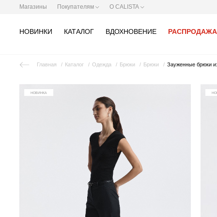
Магазины
Покупателям
О CALISTA
НОВИНКИ
КАТАЛОГ
ВДОХНОВЕНИЕ
РАСПРОДАЖА
Главная
Каталог
Одежда
Брюки
Брюки
Зауженные брюки и
НОВИНКА
НО