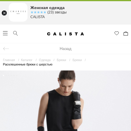
Женская одежда
☆☆☆☆☆
★★★★★
(23) звезды
CALISTA
Назад
Главная
Каталог
Одежда
Брюки
Брюки
Расклешенные брюки с шерстью