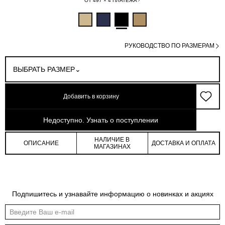
ОТ 497 × 4 ПЛАТЕЖА
РУКОВОДСТВО ПО РАЗМЕРАМ
ВЫБРАТЬ РАЗМЕР
Добавить в корзину
арт: 1-3790284_M-167
Недоступно. Узнать о поступлении
НАЛИЧИЕ В
ОПИСАНИЕ
ДОСТАВКА И ОПЛАТА
МАГАЗИНАХ
Таблица размеров
Подпишитесь и узнавайте информацию о новинках и акциях
Общая таблица размеров показывает нашу стандартную размерную линейку
Международный
Российский
Обхват
Обхват
Обхват
размер
размер
груди
талии
бедер