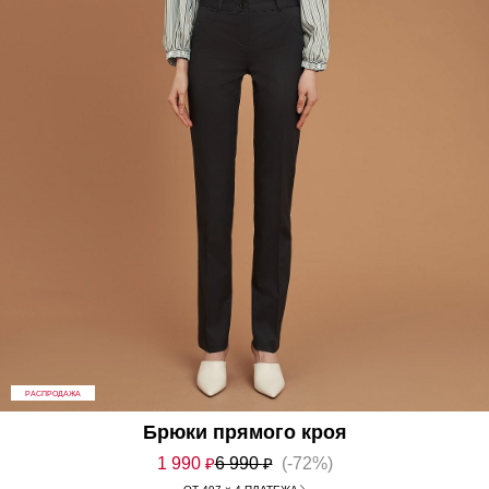
РАСПРОДАЖА
Брюки прямого кроя
1 990
₽
6 990
₽
(-72%)