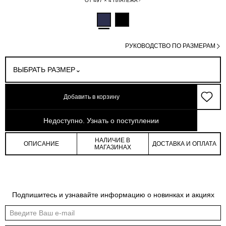
ОТ 497 × 4 ПЛАТЕЖА
РУКОВОДСТВО ПО РАЗМЕРАМ
ВЫБРАТЬ РАЗМЕР
Добавить в корзину
арт: 1-252015-140
Недоступно. Узнать о поступлении
НАЛИЧИЕ В
ОПИСАНИЕ
ДОСТАВКА И ОПЛАТА
МАГАЗИНАХ
Таблица размеров
Подпишитесь и узнавайте информацию о новинках и акциях
Общая таблица размеров показывает нашу стандартную размерную линейку
Международный
Российский
Обхват
Обхват
Обхват
размер
размер
груди
талии
бедер