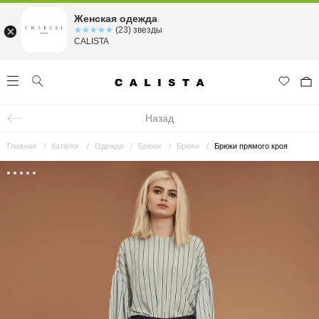
Женская одежда
☆☆☆☆☆
★★★★★
(23) звезды
CALISTA
Назад
Главная
Каталог
Одежда
Брюки
Брюки
Брюки прямого кроя