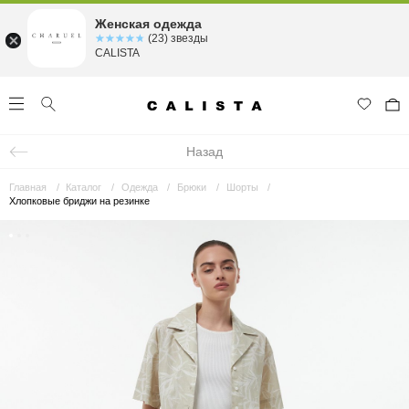
Женская одежда
☆☆☆☆☆
★★★★★
(23) звезды
CALISTA
Назад
Главная
Каталог
Одежда
Брюки
Шорты
Хлопковые бриджи на резинке