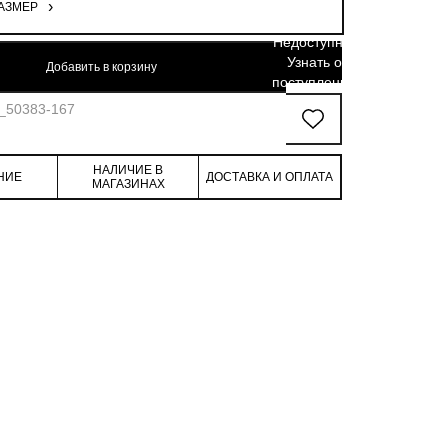
АЗМЕР
96.5
125
80.5
26.4
58.7
Недоступно.
Узнать о
Добавить в корзину
поступлении
5_50383-167
НАЛИЧИЕ В
НИЕ
ДОСТАВКА И ОПЛАТА
МАГАЗИНАХ