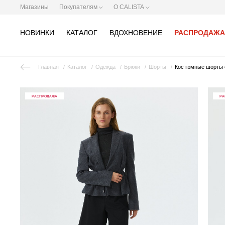
Магазины
Покупателям
О CALISTA
НОВИНКИ
КАТАЛОГ
ВДОХНОВЕНИЕ
РАСПРОДАЖА
Главная
Каталог
Одежда
Брюки
Шорты
Костюмные шорты 
РАСПРОДАЖА
РА