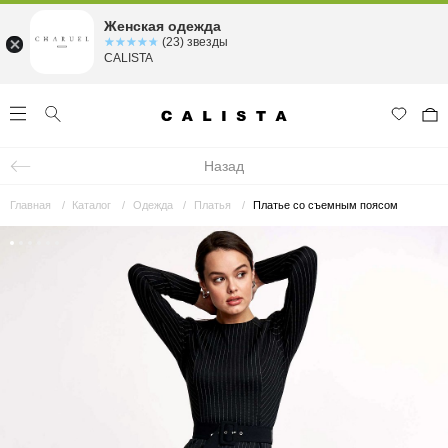
Женская одежда
☆☆☆☆☆
★★★★★
(23) звезды
CALISTA
Назад
Главная
Каталог
Одежда
Платья
Платье со съемным поясом