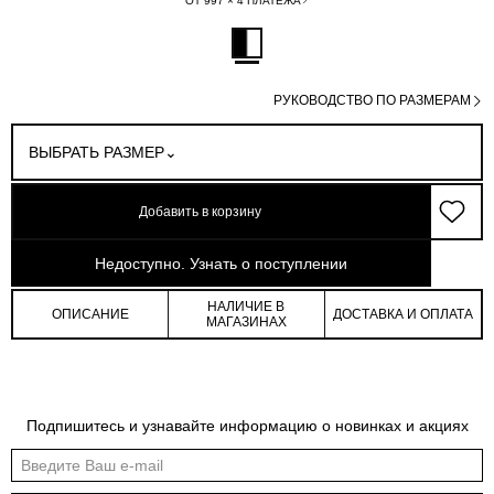
ОТ 997 × 4 ПЛАТЕЖА
РУКОВОДСТВО ПО РАЗМЕРАМ
ВЫБРАТЬ РАЗМЕР
Добавить в корзину
арт: 0-8381715-291
Недоступно. Узнать о поступлении
НАЛИЧИЕ В
ОПИСАНИЕ
ДОСТАВКА И ОПЛАТА
МАГАЗИНАХ
Таблица размеров
Подпишитесь и узнавайте информацию о новинках и акциях
Общая таблица размеров показывает нашу стандартную размерную линейку
Международный
Российский
Обхват
Обхват
Обхват
размер
размер
груди
талии
бедер