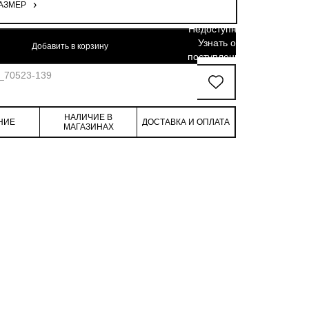
АЗМЕР
107.6
99.5
116.5
Недоступно.
Узнать о
Добавить в корзину
поступлении
7_70523-139
НАЛИЧИЕ В
НИЕ
ДОСТАВКА И ОПЛАТА
МАГАЗИНАХ