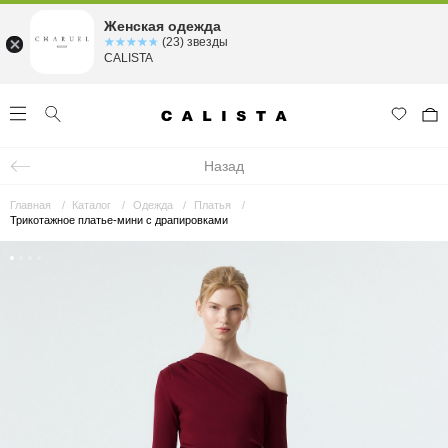
Женская одежда
☆☆☆☆☆
★★★★★
(23) звезды
CALISTA
Назад
Главная
Каталог
Одежда
Платья
Трикотажное платье-мини с драпировками