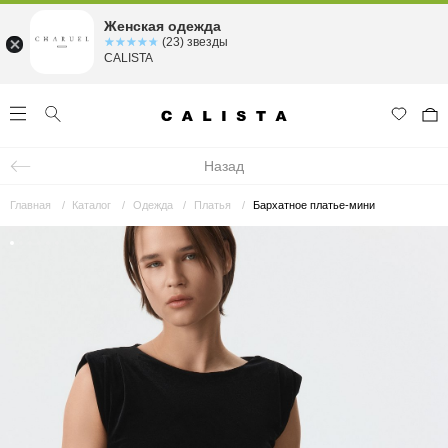
Женская одежда
☆☆☆☆☆
★★★★★
(23) звезды
CALISTA
Назад
Главная
Каталог
Одежда
Платья
Бархатное платье-мини