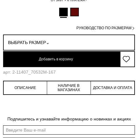
ОТ 3497 × 4 ПЛАТЕЖА
РУКОВОДСТВО ПО РАЗМЕРАМ
ВЫБРАТЬ РАЗМЕР
Добавить в корзину
арт: 2-11407_70532M-167
НАЛИЧИЕ В
ОПИСАНИЕ
ДОСТАВКА И ОПЛАТА
МАГАЗИНАХ
Обмеры изделия
Таблица размеров
Подпишитесь и узнавайте информацию о новинках и акциях
Индивидуальные обмеры изделия помогут более точно выбрать подходящий
размер