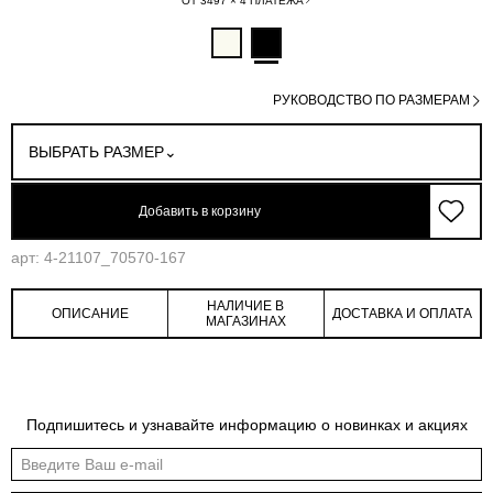
ОТ 3497 × 4 ПЛАТЕЖА
РУКОВОДСТВО ПО РАЗМЕРАМ
ВЫБРАТЬ РАЗМЕР
Добавить в корзину
арт: 4-21107_70570-167
НАЛИЧИЕ В
ОПИСАНИЕ
ДОСТАВКА И ОПЛАТА
МАГАЗИНАХ
Обмеры изделия
Таблица размеров
Подпишитесь и узнавайте информацию о новинках и акциях
Индивидуальные обмеры изделия помогут более точно выбрать подходящий
размер
Обхват
Обхват
Обхват
Обхват
Длина по
Длина
рукава на