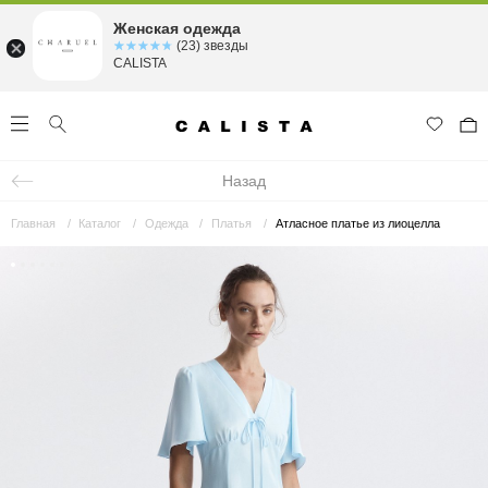
Женская одежда
☆☆☆☆☆
★★★★★
(23) звезды
CALISTA
Назад
Главная
Каталог
Одежда
Платья
Атласное платье из лиоцелла