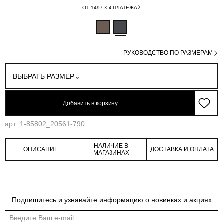
ОТ 1497 × 4 ПЛАТЕЖА
РУКОВОДСТВО ПО РАЗМЕРАМ
ВЫБРАТЬ РАЗМЕР
Добавить в корзину
арт: 1-85802_20561-790
НАЛИЧИЕ В
ОПИСАНИЕ
ДОСТАВКА И ОПЛАТА
МАГАЗИНАХ
Таблица размеров
Подпишитесь и узнавайте информацию о новинках и акциях
Общая таблица размеров показывает нашу стандартную размерную линейку
Международный
Российский
Обхват
Обхват
Обхват