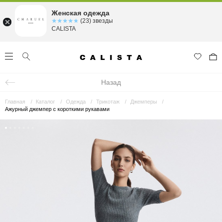
Женская одежда
☆☆☆☆☆
★★★★★
(23) звезды
CALISTA
Назад
Главная
Каталог
Одежда
Трикотаж
Джемперы
Ажурный джемпер с короткими рукавами