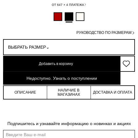
ОТ 647 × 4 ПЛАТЕЖА
РУКОВОДСТВО ПО РАЗМЕРАМ
ВЫБРАТЬ РАЗМЕР
Добавить в корзину
арт: 4-36802_20219-167
Недоступно. Узнать о поступлении
НАЛИЧИЕ В
ОПИСАНИЕ
ДОСТАВКА И ОПЛАТА
МАГАЗИНАХ
Таблица размеров
Подпишитесь и узнавайте информацию о новинках и акциях
Общая таблица размеров показывает нашу стандартную размерную линейку
Международный
Российский
Обхват
Обхват
Обхват