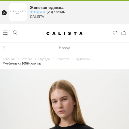
Женская одежда
☆☆☆☆☆
★★★★★
(23) звезды
CALISTA
Назад
Главная
Каталог
Одежда
Трикотаж
Футболки
Футболка из 100% хлопка